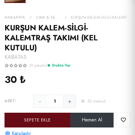
ANASAYFA
CAM & SERAMİK
KURŞUN KALEM-SİLGİ-KALEMTRAŞ TAKIMI (KEL KUTULU)
KURŞUN KALEM-SİLGİ-
KALEMTRAŞ TAKIMI (KEL
KUTULU)
KABATAS
|
(0 yorum)
Stokta Var
30 ₺
52
mevcut
ADET:
Hemen Al
SEPETE EKLE
Karşılaştır