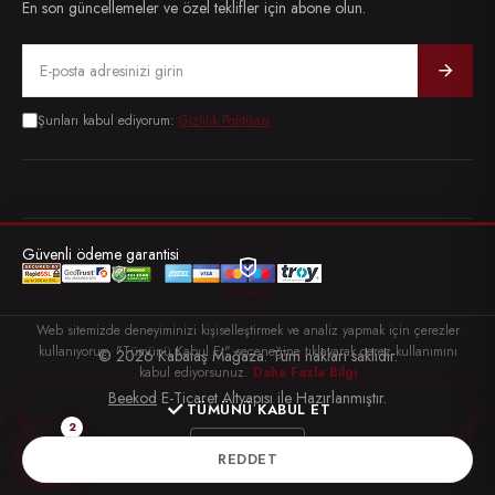
En son güncellemeler ve özel teklifler için abone olun.
Email address
Şunları kabul ediyorum:
Gizlilik Politikası
Güvenli ödeme garantisi
🍪 Bu Site Çerezleri Kullanır
Web sitemizde deneyiminizi kişiselleştirmek ve analiz yapmak için çerezler
kullanıyoruz. "Tümünü Kabul Et" seçeneğine tıklayarak çerez kullanımını
© 2026 Kabataş Mağaza. Tüm hakları saklıdır.
kabul ediyorsunuz.
Daha Fazla Bilgi
Beekod
E-Ticaret Altyapısı ile Hazırlanmıştır.
TÜMÜNÜ KABUL ET
2
Türkçe
REDDET